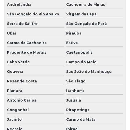
Andrelândia
Cachoeira de Minas
São Gonçalo do Rio Abaixo
Virgem da Lapa
Serra do Salitre
São Gonçalo do Pará
Ubaí
Piraúba
Carmo da Cachoeira
Estiva
Prudente de Morais
Caetanópolis
Cabo Verde
Campo do Meio
Gouveia
São João do Manhuaçu
Resende Costa
São Tiago
Planura
Itanhomi
Antônio Carlos
Juruaia
Congonhal
Pirapetinga
Jacinto
Carmo da Mata
Recreio
Ibiraci