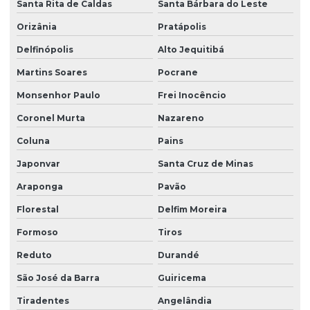
Santa Rita de Caldas
Santa Bárbara do Leste
Orizânia
Pratápolis
Delfinópolis
Alto Jequitibá
Martins Soares
Pocrane
Monsenhor Paulo
Frei Inocêncio
Coronel Murta
Nazareno
Coluna
Pains
Japonvar
Santa Cruz de Minas
Araponga
Pavão
Florestal
Delfim Moreira
Formoso
Tiros
Reduto
Durandé
São José da Barra
Guiricema
Tiradentes
Angelândia