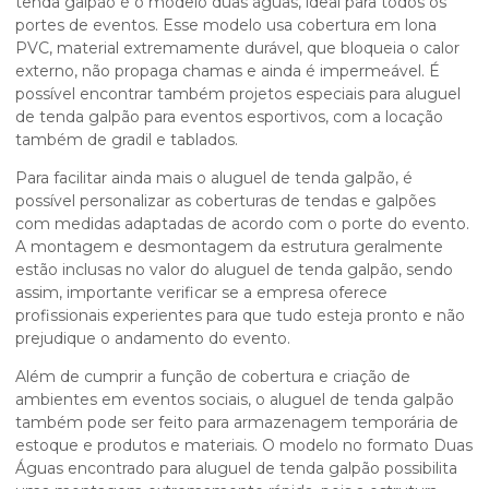
tenda galpão
é o modelo duas águas, ideal para todos os
portes de eventos. Esse modelo usa cobertura em lona
PVC, material extremamente durável, que bloqueia o calor
externo, não propaga chamas e ainda é impermeável. É
possível encontrar também projetos especiais para
aluguel
de tenda galpão
para eventos esportivos, com a locação
também de gradil e tablados.
Para facilitar ainda mais o
aluguel de tenda galpão
, é
possível personalizar as coberturas de tendas e galpões
com medidas adaptadas de acordo com o porte do evento.
A montagem e desmontagem da estrutura geralmente
estão inclusas no valor do
aluguel de tenda galpão
, sendo
assim, importante verificar se a empresa oferece
profissionais experientes para que tudo esteja pronto e não
prejudique o andamento do evento.
Além de cumprir a função de cobertura e criação de
ambientes em eventos sociais, o
aluguel de tenda galpão
também pode ser feito para armazenagem temporária de
estoque e produtos e materiais. O modelo no formato Duas
Águas encontrado para
aluguel de tenda galpão
possibilita