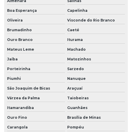
Almenara
Salinas
Boa Esperança
Capelinha
Oliveira
Visconde do Rio Branco
Brumadinho
Caeté
Ouro Branco
Iturama
Mateus Leme
Machado
Jaíba
Matozinhos
Porteirinha
Sarzedo
Piumhi
Nanuque
São Joaquim de Bicas
Araçuaí
Várzea da Palma
Taiobeiras
Itamarandiba
Guanhães
Ouro Fino
Brasília de Minas
Carangola
Pompéu