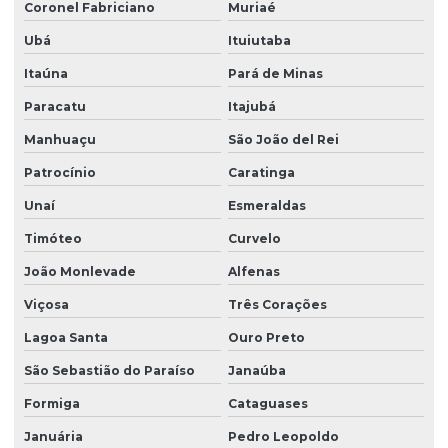
Coronel Fabriciano
Muriaé
Ubá
Ituiutaba
Itaúna
Pará de Minas
Paracatu
Itajubá
Manhuaçu
São João del Rei
Patrocínio
Caratinga
Unaí
Esmeraldas
Timóteo
Curvelo
João Monlevade
Alfenas
Viçosa
Três Corações
Lagoa Santa
Ouro Preto
São Sebastião do Paraíso
Janaúba
Formiga
Cataguases
Januária
Pedro Leopoldo