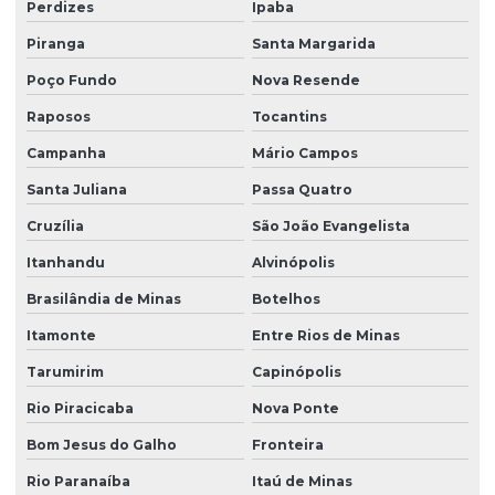
Perdizes
Ipaba
Piranga
Santa Margarida
Poço Fundo
Nova Resende
Raposos
Tocantins
Campanha
Mário Campos
Santa Juliana
Passa Quatro
Cruzília
São João Evangelista
Itanhandu
Alvinópolis
Brasilândia de Minas
Botelhos
Itamonte
Entre Rios de Minas
Tarumirim
Capinópolis
Rio Piracicaba
Nova Ponte
Bom Jesus do Galho
Fronteira
Rio Paranaíba
Itaú de Minas