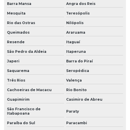
Barra Mansa
Angra dos Reis
Mesquita
Teresópolis
Rio das Ostras
Nilópolis
Queimados
Araruama
Resende
Itaguaí
São Pedro da Aldeia
Itaperuna
Japeri
Barra do Piraí
Saquarema
Seropédica
Três Rios
Valença
Cachoeiras de Macacu
Rio Bonito
Guapimirim
Casimiro de Abreu
São Francisco de
Paraty
Itabapoana
Paraíba do Sul
Paracambi