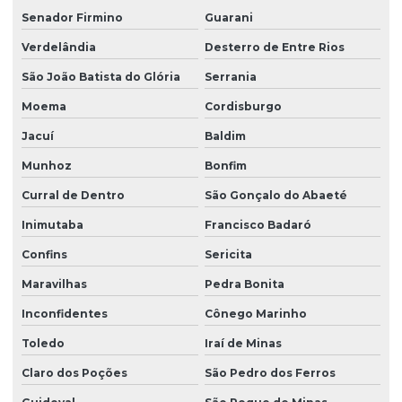
Senador Firmino
Guarani
Verdelândia
Desterro de Entre Rios
São João Batista do Glória
Serrania
Moema
Cordisburgo
Jacuí
Baldim
Munhoz
Bonfim
Curral de Dentro
São Gonçalo do Abaeté
Inimutaba
Francisco Badaró
Confins
Sericita
Maravilhas
Pedra Bonita
Inconfidentes
Cônego Marinho
Toledo
Iraí de Minas
Claro dos Poções
São Pedro dos Ferros