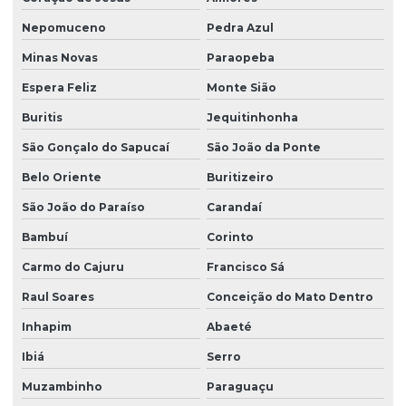
Nepomuceno
Pedra Azul
Minas Novas
Paraopeba
Espera Feliz
Monte Sião
Buritis
Jequitinhonha
São Gonçalo do Sapucaí
São João da Ponte
Belo Oriente
Buritizeiro
São João do Paraíso
Carandaí
Bambuí
Corinto
Carmo do Cajuru
Francisco Sá
Raul Soares
Conceição do Mato Dentro
Inhapim
Abaeté
Ibiá
Serro
Muzambinho
Paraguaçu