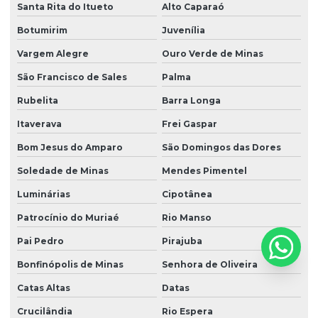
Santa Rita do Itueto
Alto Caparaó
Botumirim
Juvenília
Vargem Alegre
Ouro Verde de Minas
São Francisco de Sales
Palma
Rubelita
Barra Longa
Itaverava
Frei Gaspar
Bom Jesus do Amparo
São Domingos das Dores
Soledade de Minas
Mendes Pimentel
Luminárias
Cipotânea
Patrocínio do Muriaé
Rio Manso
Pai Pedro
Pirajuba
Bonfinópolis de Minas
Senhora de Oliveira
Catas Altas
Datas
Crucilândia
Rio Espera