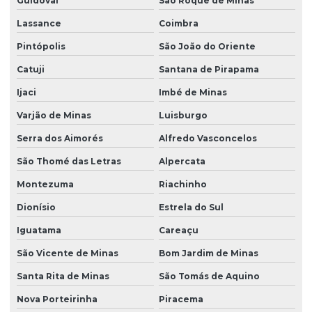
Guidoval
São Roque de Minas
Lassance
Coimbra
Pintópolis
São João do Oriente
Catuji
Santana de Pirapama
Ijaci
Imbé de Minas
Varjão de Minas
Luisburgo
Serra dos Aimorés
Alfredo Vasconcelos
São Thomé das Letras
Alpercata
Montezuma
Riachinho
Dionísio
Estrela do Sul
Iguatama
Careaçu
São Vicente de Minas
Bom Jardim de Minas
Santa Rita de Minas
São Tomás de Aquino
Nova Porteirinha
Piracema