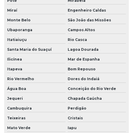
Poté
Mirabela
Miraí
Engenheiro Caldas
Monte Belo
São João das Missões
Ubaporanga
Campos Altos
Itatiaiuçu
Rio Casca
Santa Maria do Suaçuí
Lagoa Dourada
Ilicínea
Mar de Espanha
Itapeva
Bom Repouso
Rio Vermelho
Dores do Indaiá
Água Boa
Conceição do Rio Verde
Jequeri
Chapada Gaúcha
Cambuquira
Perdigão
Teixeiras
Cristais
Mato Verde
Iapu