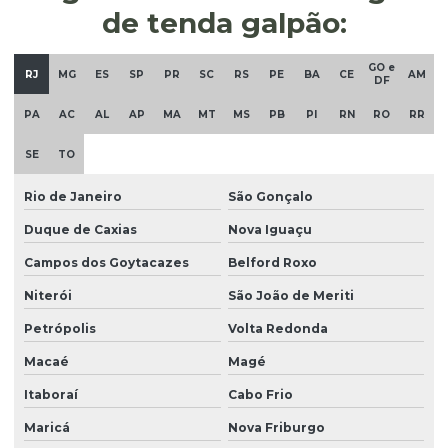
de tenda galpão:
GO e
RJ
MG
ES
SP
PR
SC
RS
PE
BA
CE
AM
DF
PA
AC
AL
AP
MA
MT
MS
PB
PI
RN
RO
RR
SE
TO
Rio de Janeiro
São Gonçalo
Duque de Caxias
Nova Iguaçu
Campos dos Goytacazes
Belford Roxo
Niterói
São João de Meriti
Petrópolis
Volta Redonda
Macaé
Magé
Itaboraí
Cabo Frio
Maricá
Nova Friburgo