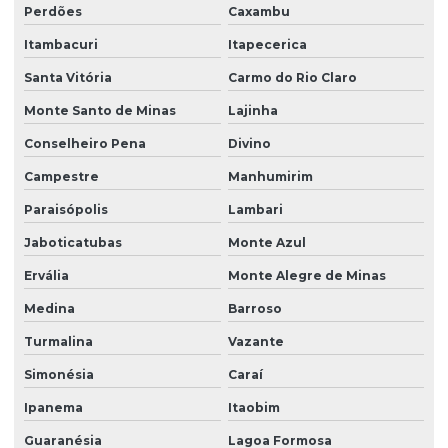
Perdões
Caxambu
Itambacuri
Itapecerica
Santa Vitória
Carmo do Rio Claro
Monte Santo de Minas
Lajinha
Conselheiro Pena
Divino
Campestre
Manhumirim
Paraisópolis
Lambari
Jaboticatubas
Monte Azul
Ervália
Monte Alegre de Minas
Medina
Barroso
Turmalina
Vazante
Simonésia
Caraí
Ipanema
Itaobim
Guaranésia
Lagoa Formosa