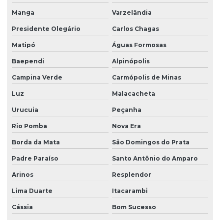
Manga
Varzelândia
Presidente Olegário
Carlos Chagas
Matipó
Águas Formosas
Baependi
Alpinópolis
Campina Verde
Carmópolis de Minas
Luz
Malacacheta
Urucuia
Peçanha
Rio Pomba
Nova Era
Borda da Mata
São Domingos do Prata
Padre Paraíso
Santo Antônio do Amparo
Arinos
Resplendor
Lima Duarte
Itacarambi
Cássia
Bom Sucesso