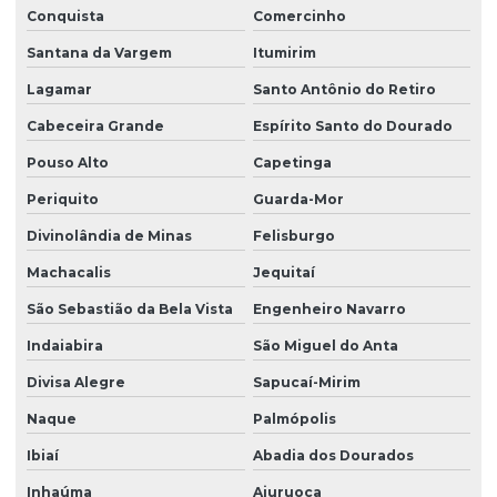
Conquista
Comercinho
Santana da Vargem
Itumirim
Lagamar
Santo Antônio do Retiro
Cabeceira Grande
Espírito Santo do Dourado
Pouso Alto
Capetinga
Periquito
Guarda-Mor
Divinolândia de Minas
Felisburgo
Machacalis
Jequitaí
São Sebastião da Bela Vista
Engenheiro Navarro
Indaiabira
São Miguel do Anta
Divisa Alegre
Sapucaí-Mirim
Naque
Palmópolis
Ibiaí
Abadia dos Dourados
Inhaúma
Aiuruoca