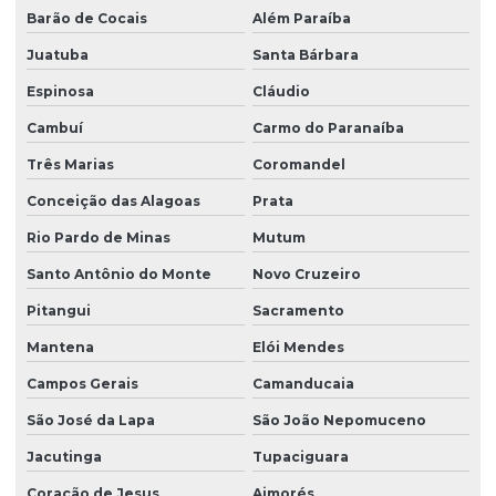
Barão de Cocais
Além Paraíba
Juatuba
Santa Bárbara
Espinosa
Cláudio
Cambuí
Carmo do Paranaíba
Três Marias
Coromandel
Conceição das Alagoas
Prata
Rio Pardo de Minas
Mutum
Santo Antônio do Monte
Novo Cruzeiro
Pitangui
Sacramento
Mantena
Elói Mendes
Campos Gerais
Camanducaia
São José da Lapa
São João Nepomuceno
Jacutinga
Tupaciguara
Coração de Jesus
Aimorés