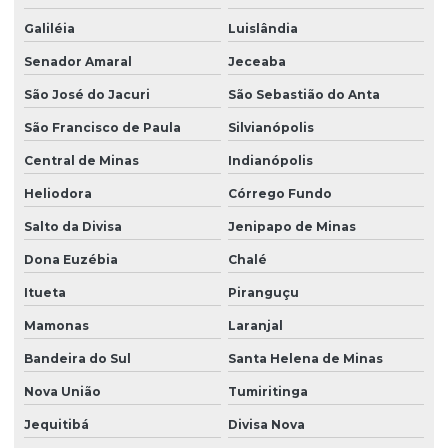
Galiléia
Luislândia
Senador Amaral
Jeceaba
São José do Jacuri
São Sebastião do Anta
São Francisco de Paula
Silvianópolis
Central de Minas
Indianópolis
Heliodora
Córrego Fundo
Salto da Divisa
Jenipapo de Minas
Dona Euzébia
Chalé
Itueta
Piranguçu
Mamonas
Laranjal
Bandeira do Sul
Santa Helena de Minas
Nova União
Tumiritinga
Jequitibá
Divisa Nova