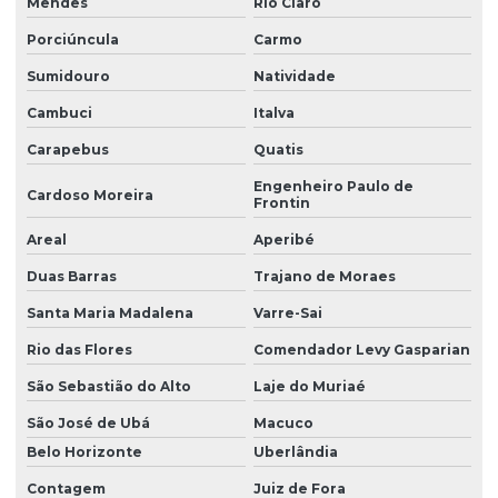
Mendes
Rio Claro
Porciúncula
Carmo
Sumidouro
Natividade
Cambuci
Italva
Carapebus
Quatis
Engenheiro Paulo de
Cardoso Moreira
Frontin
Areal
Aperibé
Duas Barras
Trajano de Moraes
Santa Maria Madalena
Varre-Sai
Rio das Flores
Comendador Levy Gasparian
São Sebastião do Alto
Laje do Muriaé
São José de Ubá
Macuco
Belo Horizonte
Uberlândia
Contagem
Juiz de Fora