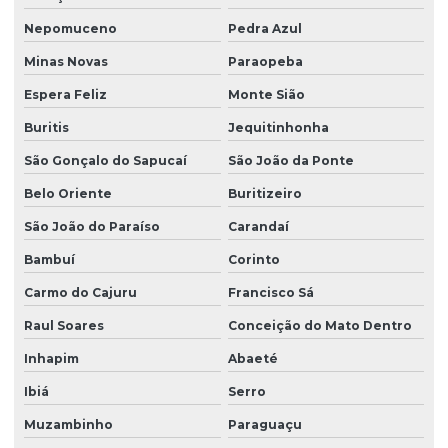
Nepomuceno
Pedra Azul
Minas Novas
Paraopeba
Espera Feliz
Monte Sião
Buritis
Jequitinhonha
São Gonçalo do Sapucaí
São João da Ponte
Belo Oriente
Buritizeiro
São João do Paraíso
Carandaí
Bambuí
Corinto
Carmo do Cajuru
Francisco Sá
Raul Soares
Conceição do Mato Dentro
Inhapim
Abaeté
Ibiá
Serro
Muzambinho
Paraguaçu