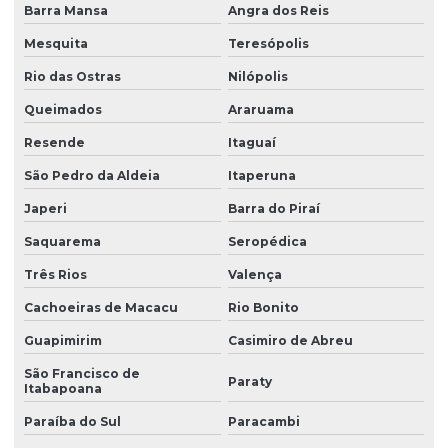
Barra Mansa
Angra dos Reis
Mesquita
Teresópolis
Rio das Ostras
Nilópolis
Queimados
Araruama
Resende
Itaguaí
São Pedro da Aldeia
Itaperuna
Japeri
Barra do Piraí
Saquarema
Seropédica
Três Rios
Valença
Cachoeiras de Macacu
Rio Bonito
Guapimirim
Casimiro de Abreu
São Francisco de
Paraty
Itabapoana
Paraíba do Sul
Paracambi