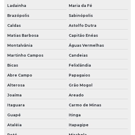
Ladainha
Maria da Fé
Brazópolis
Sabinópolis
Caldas
Astolfo Dutra
Matias Barbosa
Capitão Enéas
Montalvânia
Águas Vermelhas
Martinho Campos
Candeias
Bicas
Felixlândia
Abre Campo
Papagaios
Alterosa
Grão Mogol
Joaíma
Areado
Itaguara
Carmo de Minas
Guapé
Itinga
Ataléia
Itapagipe
Poté
Mirabela