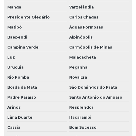
Manga
Varzelândia
Presidente Olegário
Carlos Chagas
Matipó
Águas Formosas
Baependi
Alpinópolis
Campina Verde
Carmópolis de Minas
Luz
Malacacheta
Urucuia
Peçanha
Rio Pomba
Nova Era
Borda da Mata
São Domingos do Prata
Padre Paraíso
Santo Antônio do Amparo
Arinos
Resplendor
Lima Duarte
Itacarambi
Cássia
Bom Sucesso