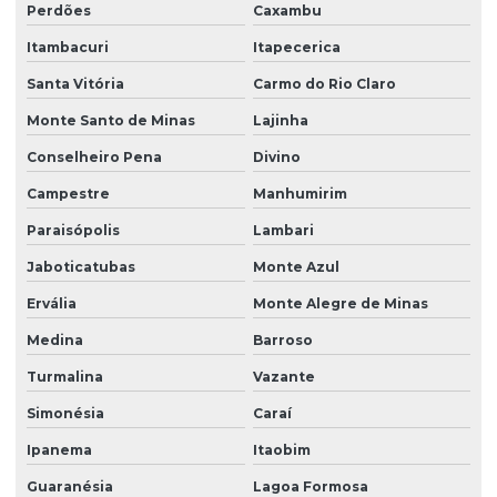
Perdões
Caxambu
Itambacuri
Itapecerica
Santa Vitória
Carmo do Rio Claro
Monte Santo de Minas
Lajinha
Conselheiro Pena
Divino
Campestre
Manhumirim
Paraisópolis
Lambari
Jaboticatubas
Monte Azul
Ervália
Monte Alegre de Minas
Medina
Barroso
Turmalina
Vazante
Simonésia
Caraí
Ipanema
Itaobim
Guaranésia
Lagoa Formosa