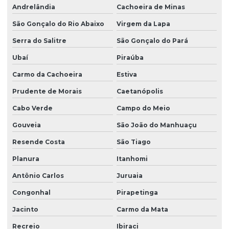
Andrelândia
Cachoeira de Minas
São Gonçalo do Rio Abaixo
Virgem da Lapa
Serra do Salitre
São Gonçalo do Pará
Ubaí
Piraúba
Carmo da Cachoeira
Estiva
Prudente de Morais
Caetanópolis
Cabo Verde
Campo do Meio
Gouveia
São João do Manhuaçu
Resende Costa
São Tiago
Planura
Itanhomi
Antônio Carlos
Juruaia
Congonhal
Pirapetinga
Jacinto
Carmo da Mata
Recreio
Ibiraci