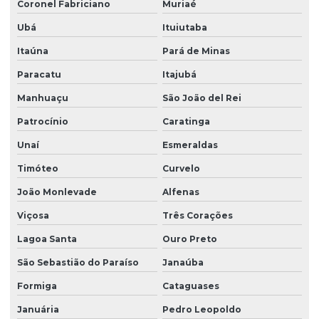
Coronel Fabriciano
Muriaé
Ubá
Ituiutaba
Itaúna
Pará de Minas
Paracatu
Itajubá
Manhuaçu
São João del Rei
Patrocínio
Caratinga
Unaí
Esmeraldas
Timóteo
Curvelo
João Monlevade
Alfenas
Viçosa
Três Corações
Lagoa Santa
Ouro Preto
São Sebastião do Paraíso
Janaúba
Formiga
Cataguases
Januária
Pedro Leopoldo