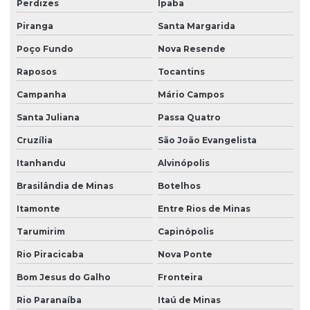
Perdizes
Ipaba
Piranga
Santa Margarida
Poço Fundo
Nova Resende
Raposos
Tocantins
Campanha
Mário Campos
Santa Juliana
Passa Quatro
Cruzília
São João Evangelista
Itanhandu
Alvinópolis
Brasilândia de Minas
Botelhos
Itamonte
Entre Rios de Minas
Tarumirim
Capinópolis
Rio Piracicaba
Nova Ponte
Bom Jesus do Galho
Fronteira
Rio Paranaíba
Itaú de Minas