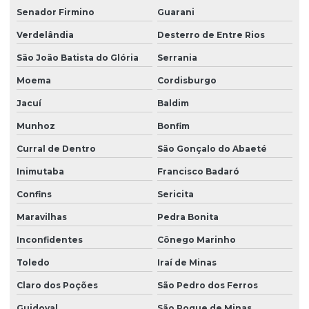
Senador Firmino
Guarani
Verdelândia
Desterro de Entre Rios
São João Batista do Glória
Serrania
Moema
Cordisburgo
Jacuí
Baldim
Munhoz
Bonfim
Curral de Dentro
São Gonçalo do Abaeté
Inimutaba
Francisco Badaró
Confins
Sericita
Maravilhas
Pedra Bonita
Inconfidentes
Cônego Marinho
Toledo
Iraí de Minas
Claro dos Poções
São Pedro dos Ferros
Guidoval
São Roque de Minas