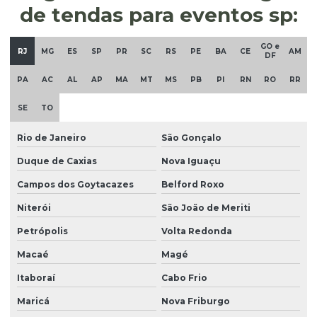
de tendas para eventos sp:
GO e
RJ
MG
ES
SP
PR
SC
RS
PE
BA
CE
AM
DF
PA
AC
AL
AP
MA
MT
MS
PB
PI
RN
RO
RR
SE
TO
Rio de Janeiro
São Gonçalo
Duque de Caxias
Nova Iguaçu
Campos dos Goytacazes
Belford Roxo
Niterói
São João de Meriti
Petrópolis
Volta Redonda
Macaé
Magé
Itaboraí
Cabo Frio
Maricá
Nova Friburgo