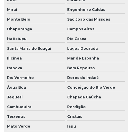
Miraí
Engenheiro Caldas
Monte Belo
São João das Missões
Ubaporanga
Campos Altos
Itatiaiuçu
Rio Casca
Santa Maria do Suaçuí
Lagoa Dourada
Ilicínea
Mar de Espanha
Itapeva
Bom Repouso
Rio Vermelho
Dores do Indaiá
Água Boa
Conceição do Rio Verde
Jequeri
Chapada Gaúcha
Cambuquira
Perdigão
Teixeiras
Cristais
Mato Verde
Iapu