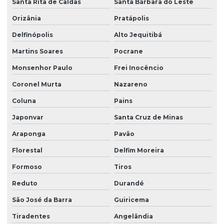
Santa Rita de Caldas
Santa Bárbara do Leste
Orizânia
Pratápolis
Delfinópolis
Alto Jequitibá
Martins Soares
Pocrane
Monsenhor Paulo
Frei Inocêncio
Coronel Murta
Nazareno
Coluna
Pains
Japonvar
Santa Cruz de Minas
Araponga
Pavão
Florestal
Delfim Moreira
Formoso
Tiros
Reduto
Durandé
São José da Barra
Guiricema
Tiradentes
Angelândia