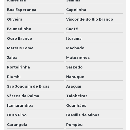
Almenara
Salinas
Boa Esperança
Capelinha
Oliveira
Visconde do Rio Branco
Brumadinho
Caeté
Ouro Branco
Iturama
Mateus Leme
Machado
Jaíba
Matozinhos
Porteirinha
Sarzedo
Piumhi
Nanuque
São Joaquim de Bicas
Araçuaí
Várzea da Palma
Taiobeiras
Itamarandiba
Guanhães
Ouro Fino
Brasília de Minas
Carangola
Pompéu