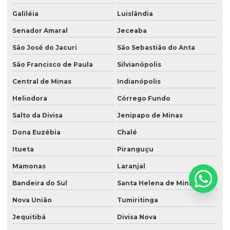
Galiléia
Luislândia
Senador Amaral
Jeceaba
São José do Jacuri
São Sebastião do Anta
São Francisco de Paula
Silvianópolis
Central de Minas
Indianópolis
Heliodora
Córrego Fundo
Salto da Divisa
Jenipapo de Minas
Dona Euzébia
Chalé
Itueta
Piranguçu
Mamonas
Laranjal
Bandeira do Sul
Santa Helena de Minas
Nova União
Tumiritinga
Jequitibá
Divisa Nova