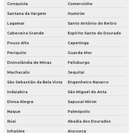
Conquista
Comercinho
Santana da Vargem
Itumirim
Lagamar
Santo Antônio do Retiro
Cabeceira Grande
Espírito Santo do Dourado
Pouso Alto
Capetinga
Periquito
Guarda-Mor
Divinolândia de Minas
Felisburgo
Machacalis
Jequitaí
São Sebastião da Bela Vista
Engenheiro Navarro
Indaiabira
São Miguel do Anta
Divisa Alegre
Sapucaí-Mirim
Naque
Palmópolis
Ibiaí
Abadia dos Dourados
Inhaúma
Aiuruoca