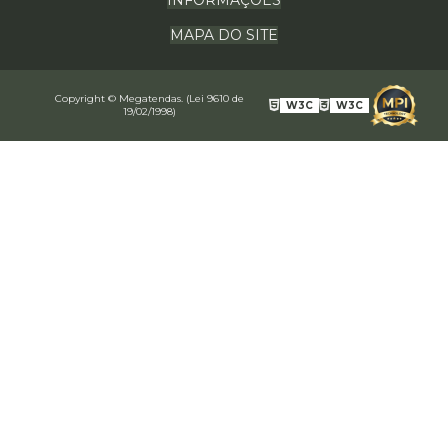
MAPA DO SITE
Copyright © Megatendas. (Lei 9610 de
W3C
W3C
19/02/1998)