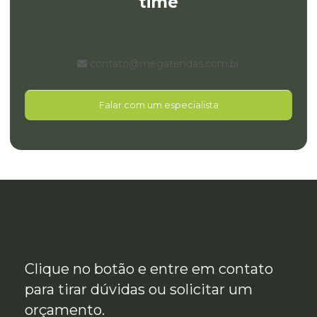
time
(19) 3054-7720
(19) 99489-8850
contato@megatendas.com.br
Falar com um especialista
Clique no botão e entre em contato
para tirar dúvidas ou solicitar um
orçamento.