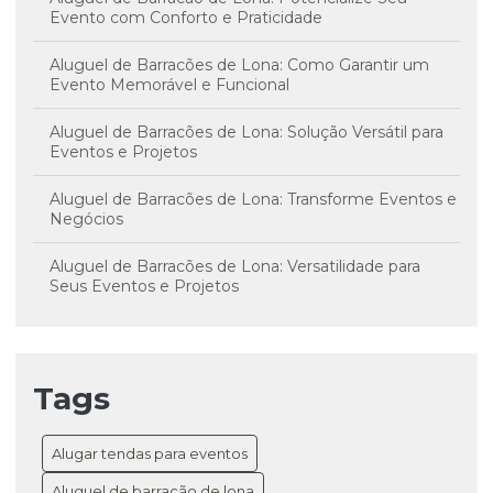
Evento com Conforto e Praticidade
Aluguel de Barracões de Lona: Como Garantir um
Evento Memorável e Funcional
Aluguel de Barracões de Lona: Solução Versátil para
Eventos e Projetos
Aluguel de Barracões de Lona: Transforme Eventos e
Negócios
Aluguel de Barracões de Lona: Versatilidade para
Seus Eventos e Projetos
Aluguel de Coberturas de Lona: A Solução Versátil
para Seus Eventos e Projetos
Tags
Aluguel de Coberturas de Lona: Transforme Seus
Eventos em Sucesso
Alugar tendas para eventos
Aluguel de Galpão com Cobertura de Lona: Guia
Completo para Negócios
Aluguel de barracão de lona