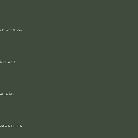
A E REDUZA
TICAS E
GALPÃO
PARA O DIA