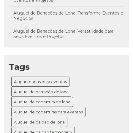
Eventos e Projetos
Aluguel de Barracões de Lona: Transforme Eventos e
Negócios
Aluguel de Barracões de Lona: Versatilidade para
Seus Eventos e Projetos
Aluguel de Coberturas de Lona: A Solução Versátil
para Seus Eventos e Projetos
Tags
Aluguel de Coberturas de Lona: Transforme Seus
Eventos em Sucesso
Alugar tendas para eventos
Aluguel de Galpão com Cobertura de Lona: Guia
Completo para Negócios
Aluguel de barracão de lona
Aluguel de cobertura de lona
Aluguel de Galpão de Lona: Solução Prática para
Eventos e Negócios de Sucesso
Aluguel de coberturas para eventos
Aluguel de Galpão Temporário: Transforme Seu
Aluguel de galpao de lona
Negócio
Aluguel de galpão temporário