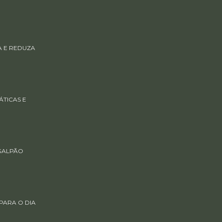
A E REDUZA
TICAS E
GALPÃO
PARA O DIA