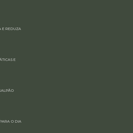
A E REDUZA
TICAS E
GALPÃO
PARA O DIA