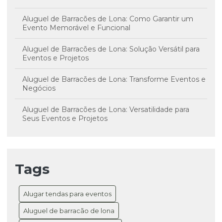
Aluguel de Barracões de Lona: Como Garantir um
Evento Memorável e Funcional
Aluguel de Barracões de Lona: Solução Versátil para
Eventos e Projetos
Aluguel de Barracões de Lona: Transforme Eventos e
Negócios
Aluguel de Barracões de Lona: Versatilidade para
Seus Eventos e Projetos
Aluguel de Coberturas de Lona: A Solução Versátil
para Seus Eventos e Projetos
Tags
Aluguel de Coberturas de Lona: Transforme Seus
Eventos em Sucesso
Alugar tendas para eventos
Aluguel de Galpão com Cobertura de Lona: Guia
Completo para Negócios
Aluguel de barracão de lona