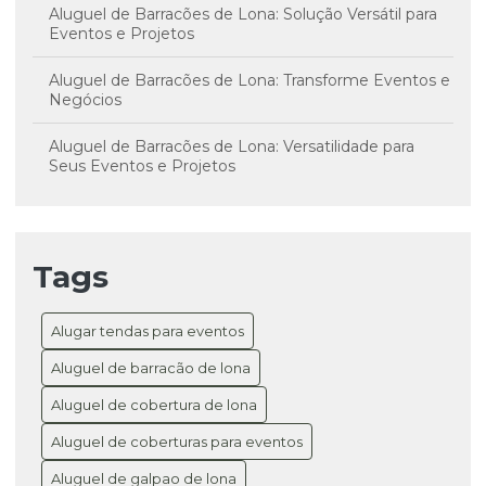
Aluguel de Barracões de Lona: Solução Versátil para
Eventos e Projetos
Aluguel de Barracões de Lona: Transforme Eventos e
Negócios
Aluguel de Barracões de Lona: Versatilidade para
Seus Eventos e Projetos
Aluguel de Coberturas de Lona: A Solução Versátil
para Seus Eventos e Projetos
Tags
Aluguel de Coberturas de Lona: Transforme Seus
Eventos em Sucesso
Alugar tendas para eventos
Aluguel de Galpão com Cobertura de Lona: Guia
Completo para Negócios
Aluguel de barracão de lona
Aluguel de cobertura de lona
Aluguel de Galpão de Lona: Solução Prática para
Eventos e Negócios de Sucesso
Aluguel de coberturas para eventos
Aluguel de Galpão Temporário: Transforme Seu
Aluguel de galpao de lona